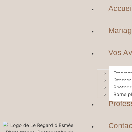
Accuei
Mariag
Vos Av
Fragmen
Grosses
Photogr
Borne p
Profes
Contac