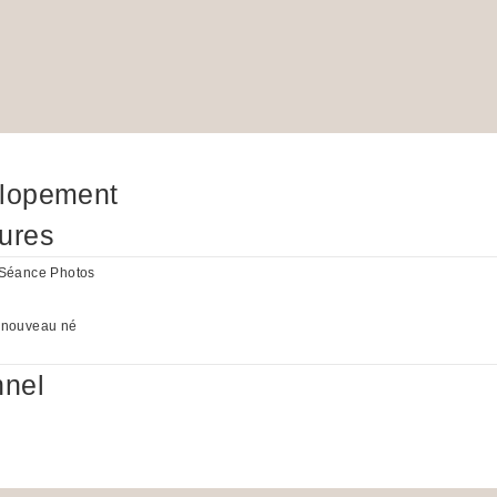
Elopement
ures
 Séance Photos
 nouveau né
nnel