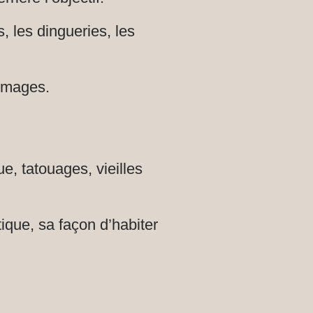
s, les dingueries, les
 images.
e, tatouages, vieilles
tique, sa façon d’habiter