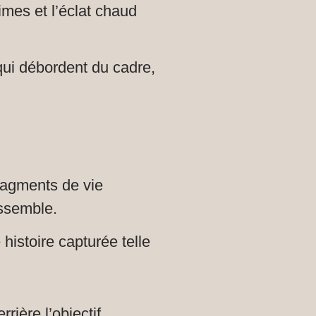
imes et l’éclat chaud
s qui débordent du cadre,
ragments de vie
essemble.
histoire capturée telle
rière l’objectif.