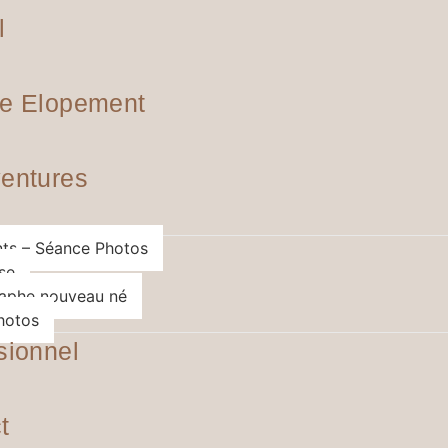
l
e Elopement
entures
ts – Séance Photos
se
aphe nouveau né
hotos
sionnel
t