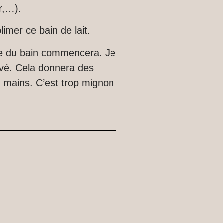
r
,…)
.
limer ce bain de lait.
ce du bain commencera.
Je
vé.
Cela donnera des
s mains.
C’est trop mignon