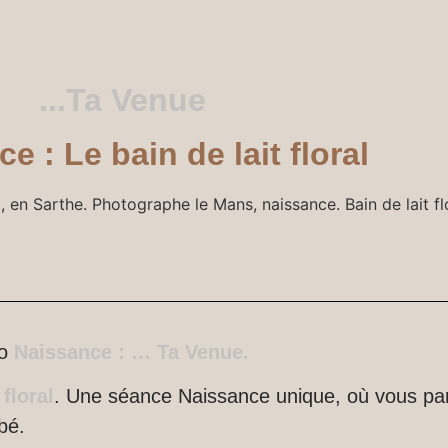
...Ta Venue
e : Le bain de lait floral
to
Naissance : … Ta Venue.
 floral
. Une séance Naissance unique, où vous p
ébé.