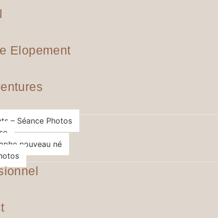
l
e Elopement
entures
ts – Séance Photos
se
aphe nouveau né
hotos
sionnel
t