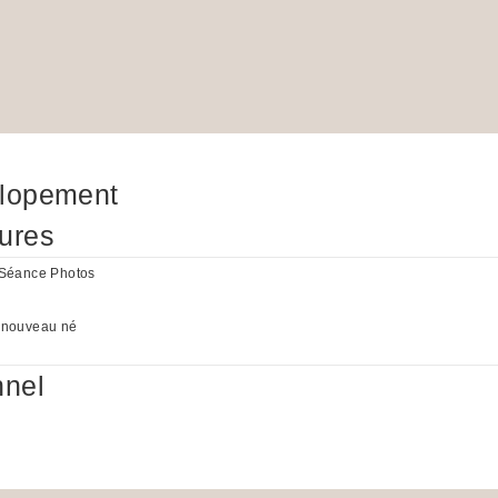
Elopement
ures
 Séance Photos
 nouveau né
nnel