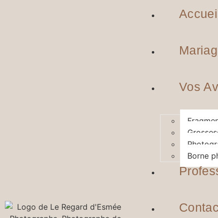
Accuei
Mariag
Vos Av
Fragmen
Grosses
Photogr
Borne p
Profes
Contac